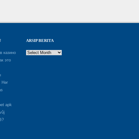
U
ARSIP BERITA
Arsip
в казино
Berita
ак это
ı
: Hər
as
et apk
vůj
ě?