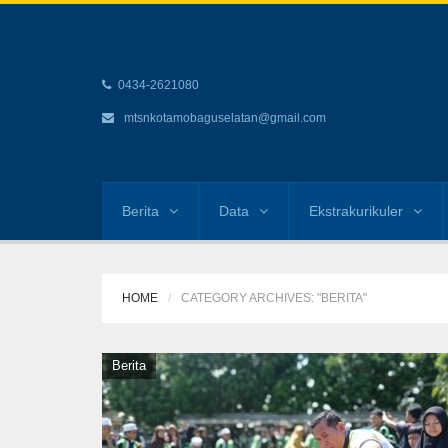
0434-2621080
mtsnkotamobaguselatan@gmail.com
Berita
Data
Ekstrakurikuler
HOME
CATEGORY ARCHIVES: "BERITA"
Berita