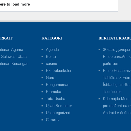
here to load more
ERKAIT
KATEGORI
BERITA TERBAR
terian Agama
Agenda
Живые дилеры 
 Sulawesi Utara
Berita
Pinco онлайн: к
terian Keuangan
casino
работает
Ekstrakurikuler
Pinco Hesabınız
Guru
Təhlükəsiz Edin
Pengumuman
İstifadəçinin Əs
Pramuka
Təcrübələri
Tata Usaha
Kde najdu Mostb
Ujian Semester
pro stažení na s
Uncategorized
Android v češtin
Сплиты