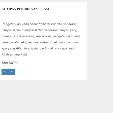
KUTIPAN PENDIDIKAN ISLAM
Pengetahuan yang benar tidak diukur dari seberapa
Jika seseorang beper
banyak Anda menghafal dan seberapa banyak yang
maka Allah akan men
mampu Anda jelaskan, melainkan, pengetahuan yang
perjalanan menuju s
benar adalah ekspresi kesalehan (melindungi diri dari
Nabi Muhammad S
apa yang Allah larang dan bertindak atas apa yang
Allah amanatkan)
Abu Na'im