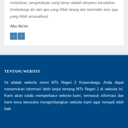
melainkan, pengetahuan yang benar adalah ekspresi kesalehan
surga
(melindungi diri dari apa yang Allah larang dan bertindak atas apa
Nabi
yang Allah amanatkan)
Abu Na'im
TENTANG WEBSITE
Ini adalah website resmi MTs Negeri 2 Kotamobagu. Anda dapat
menemukan informasi lebih lanjut tentang MTs Negeri 2 di website ini.
Kami akan selalu memperbarui website kami, termasuk informasi dan
kami terus berusaha mengembangkan website kami agar menjadi lebih
baik