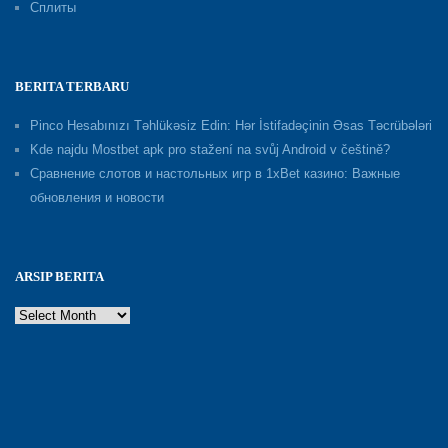
Сплиты
BERITA TERBARU
Pinco Hesabınızı Təhlükəsiz Edin: Hər İstifadəçinin Əsas Təcrübələri
Kde najdu Mostbet apk pro stažení na svůj Android v češtině?
Сравнение слотов и настольных игр в 1xBet казино: Важные
обновления и новости
ARSIP BERITA
Arsip
Berita