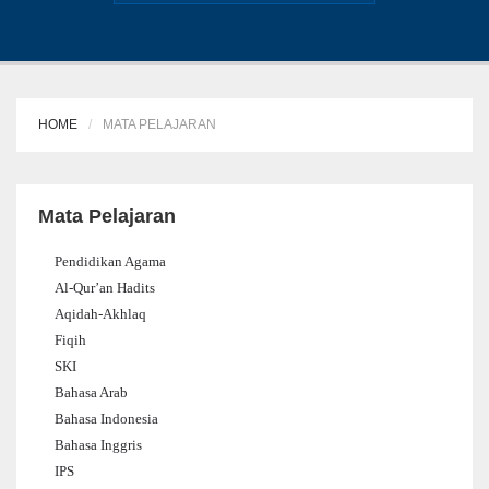
HOME
MATA PELAJARAN
Mata Pelajaran
Pendidikan Agama
Al-Qur’an Hadits
Aqidah-Akhlaq
Fiqih
SKI
Bahasa Arab
Bahasa Indonesia
Bahasa Inggris
IPS