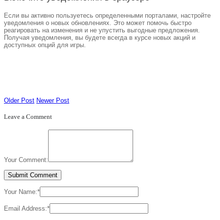
Если вы активно пользуетесь определенными порталами, настройте
уведомления о новых обновлениях. Это может помочь быстро
реагировать на изменения и не упустить выгодные предложения.
Получая уведомления, вы будете всегда в курсе новых акций и
доступных опций для игры.
Older Post
Newer Post
Leave a Comment
Your Comment:
Your Name:
*
Email Address:
*