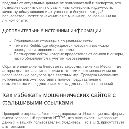
предлагают актуальные данные от пользователей и экспертов, что
позволяет оценить сайт по различным критериям: надежности,
качеству обслуживания и актуальности бонусов. Каждый
пользователь может ознакомиться с мнениями, основанными на
личном опыте.
Дополнительные источники информации
Официальные страницы в социальных сетях
Темы на Reddit, где обсуждаются новости и возможно
последние изменения платформы
Партнерские сайты, которые предоставляют ссылки и обзоры,
часто обновляются с учетом нововведений
Обратите внимание на блоговые платформы, такие как Medium, где
авторы делятся аналитическими статьями и рекомендациями по
использованию ресурсов для азартных игр. Проверка нескольких
источников поможет составить полное представление о
возможностях и предложениях места для онлайн-развлечений.
Как избежать мошеннических сайтов с
фальшивыми ссылками
Проверяйте адреса сайтов перед переходом. Настоящие платформы
имеют безопасный протокол HTTPS, что обозначает шифрование
данных и защиту пользователей. Убедитесь, что в URL присутствует
этот элемент.