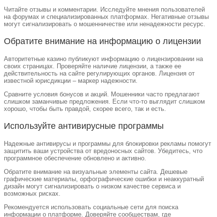
Читайте отзывы и комментарии. Исследуйте мнения пользователей
на форумах и специализированных платформах. Негативные отзывы
могут сигнализировать о мошенничестве или ненадежности ресурс.
Обратите внимание на информацию о лицензии
Авторитетные казино публикуют информацию о лицензировании на
своих страницах. Проверяйте наличие лицензии, а также ее
действительность на сайте регулирующих органов. Лицензия от
известной юрисдикции – маркер надежности.
Сравните условия бонусов и акций. Мошенники часто предлагают
слишком заманчивые предложения. Если что-то выглядит слишком
хорошо, чтобы быть правдой, скорее всего, так и есть.
Используйте антивирусные программы
Надежные антивирусы и программы для блокировки рекламы помогут
защитить ваши устройства от вредоносных сайтов. Убедитесь, что
программное обеспечение обновлено и активно.
Обратите внимание на визуальные элементы сайта. Дешевые
графические материалы, орфографические ошибки и неаккуратный
дизайн могут сигнализировать о низком качестве сервиса и
возможных рисках.
Рекомендуется использовать социальные сети для поиска
информации о платформе. Доверяйте сообществам, где