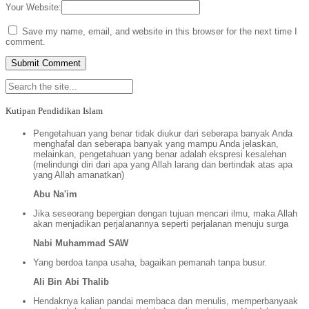
Your Website:
Save my name, email, and website in this browser for the next time I
comment.
Kutipan Pendidikan Islam
Pengetahuan yang benar tidak diukur dari seberapa banyak Anda
menghafal dan seberapa banyak yang mampu Anda jelaskan,
melainkan, pengetahuan yang benar adalah ekspresi kesalehan
(melindungi diri dari apa yang Allah larang dan bertindak atas apa
yang Allah amanatkan)
Abu Na'im
Jika seseorang bepergian dengan tujuan mencari ilmu, maka Allah
akan menjadikan perjalanannya seperti perjalanan menuju surga
Nabi Muhammad SAW
Yang berdoa tanpa usaha, bagaikan pemanah tanpa busur.
Ali Bin Abi Thalib
Hendaknya kalian pandai membaca dan menulis, memperbanyaak