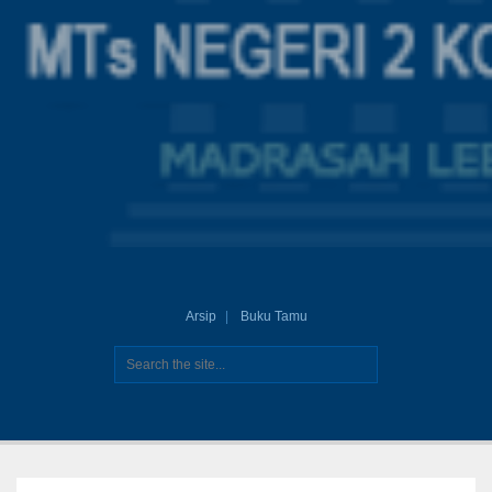
Arsip
Buku Tamu