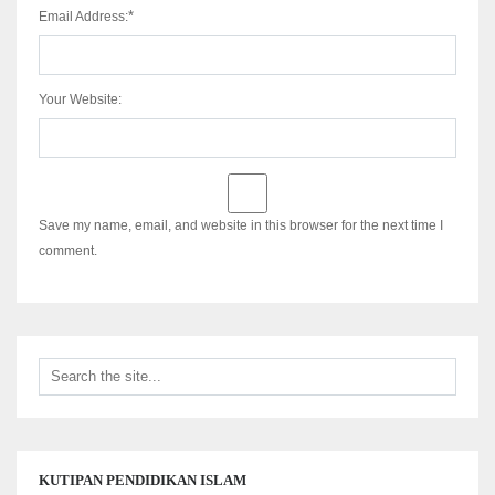
*
Email Address:
Your Website:
Save my name, email, and website in this browser for the next time I
comment.
KUTIPAN PENDIDIKAN ISLAM