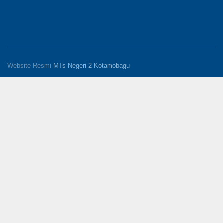
Website Resmi
MTs Negeri 2 Kotamobagu