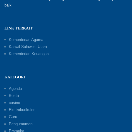
baik
LINK TERKAIT
Kementerian Agama
Kanwil Sulawesi Utara
Kementerian Keuangan
KATEGORI
Agenda
Berita
casino
Ekstrakurikuler
Guru
Pengumuman
Pramuka