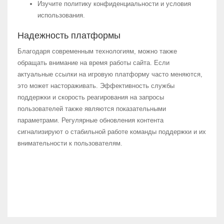
Изучите политику конфиденциальности и условия
использования.
Надежность платформы
Благодаря современным технологиям, можно также
обращать внимание на время работы сайта. Если
актуальные ссылки на игровую платформу часто меняются,
это может настораживать. Эффективность службы
поддержки и скорость реагирования на запросы
пользователей также являются показательными
параметрами. Регулярные обновления контента
сигнализируют о стабильной работе команды поддержки и их
внимательности к пользователям.