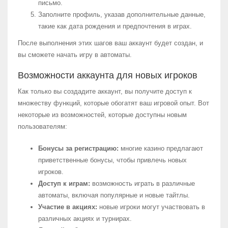
письмо.
Заполните профиль, указав дополнительные данные,
такие как дата рождения и предпочтения в играх.
После выполнения этих шагов ваш аккаунт будет создан, и
вы сможете начать игру в автоматы.
Возможности аккаунта для новых игроков
Как только вы создадите аккаунт, вы получите доступ к
множеству функций, которые обогатят ваш игровой опыт. Вот
некоторые из возможностей, которые доступны новым
пользователям:
Бонусы за регистрацию:
многие казино предлагают
приветственные бонусы, чтобы привлечь новых
игроков.
Доступ к играм:
возможность играть в различные
автоматы, включая популярные и новые тайтлы.
Участие в акциях:
новые игроки могут участвовать в
различных акциях и турнирах.