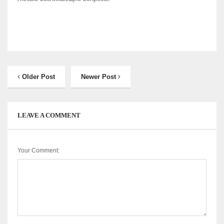
Older Post
Newer Post
LEAVE A COMMENT
Your Comment: