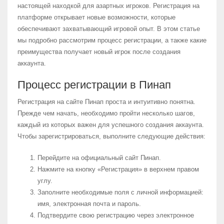
настоящей находкой для азартных игроков. Регистрация на
платформе открывает новые возможности, которые
обеспечивают захватывающий игровой опыт. В этом статье
мы подробно рассмотрим процесс регистрации, а также какие
преимущества получает новый игрок после создания
аккаунта.
Процесс регистрации в Пинап
Регистрация на сайте Пинап проста и интуитивно понятна.
Прежде чем начать, необходимо пройти несколько шагов,
каждый из которых важен для успешного создания аккаунта.
Чтобы зарегистрироваться, выполните следующие действия:
Перейдите на официальный сайт Пинап.
Нажмите на кнопку «Регистрация» в верхнем правом
углу.
Заполните необходимые поля с личной информацией:
имя, электронная почта и пароль.
Подтвердите свою регистрацию через электронное