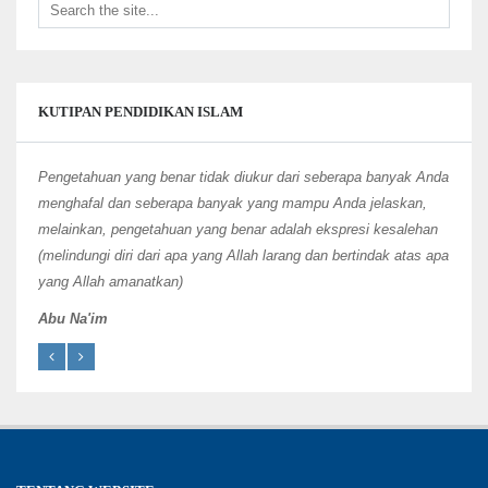
KUTIPAN PENDIDIKAN ISLAM
Pengetahuan yang benar tidak diukur dari seberapa banyak Anda
Jika 
menghafal dan seberapa banyak yang mampu Anda jelaskan,
Allah
melainkan, pengetahuan yang benar adalah ekspresi kesalehan
surga
(melindungi diri dari apa yang Allah larang dan bertindak atas apa
Nabi
yang Allah amanatkan)
Abu Na'im