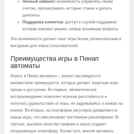
Личный кабинет:
возможность управлять своим
счетом, просматривать историю ставок и делать
депозиты.
Поддержка клиентов:
доступ к службе поддержки,
которая поможет решить любые возникшие вопросы.
Эти возможности делают опыт игры более увлекательным и
выгодным для новых пользователей.
Преимущества игры в Пинап
автоматы
Играть в Пинап автоматы – значит наслаждаться
множеством преимуществ, которые делают азартные игры
проще и доступнее. Во-первых, автматическое
воспроизведение позволяет игрокам расслабиться и
получать удовольствие от игры, не задумываясь о кликах на
кнопки. Во-вторых, на платформе регулярно добавляются
новые игры, что обеспечивает постоянное разнообразие. В-
третьих, высокое качество графики и звука создают
погружающую атмосферу. Более того, многие автоматы