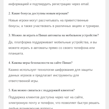
информацией и подтвердить регистрацию через email.
2. Какие бонусы доступны новым игрокам?
Новые игроки могут рассчитывать на приветственные
бонусы, а также участвовать в различных акциях и турнирах.
3. Можно ли играть в Пинап автоматы на мобильном устройстве?
Да, платформа поддерживает мобильные устройства, и вы
можете играть в автоматы прямо со своего телефона или
планшета.
4. Каковы меры безопасности на сайте Пинап?
Казино использует технологии шифрования для защиты
данных игроков и предлагает инструменты для
ответственной игры.
5. Как можно связаться с поддержкой клиентов?
Поддержка клиентов доступна через чат на сайте,
электронную почту и телефон, что позволяет быстро решать
любые возникающие вопросы.