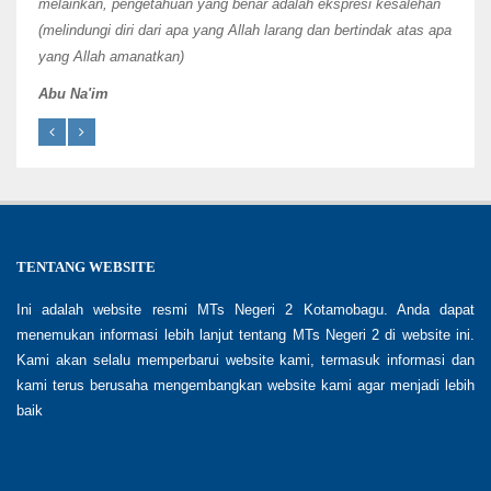
melainkan, pengetahuan yang benar adalah ekspresi kesalehan
surga
(melindungi diri dari apa yang Allah larang dan bertindak atas apa
Nabi
yang Allah amanatkan)
Abu Na'im
TENTANG WEBSITE
Ini adalah website resmi MTs Negeri 2 Kotamobagu. Anda dapat
menemukan informasi lebih lanjut tentang MTs Negeri 2 di website ini.
Kami akan selalu memperbarui website kami, termasuk informasi dan
kami terus berusaha mengembangkan website kami agar menjadi lebih
baik