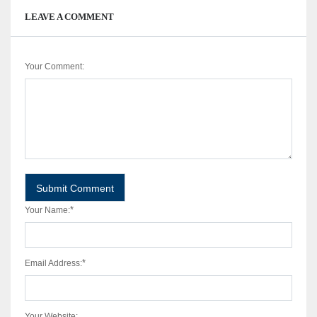
LEAVE A COMMENT
Your Comment:
*
Your Name:
*
Email Address:
Your Website: