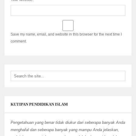
Save my name, email, and website in this browser for the next time I
comment.
KUTIPAN PENDIDIKAN ISLAM
Pengetahuan yang benar tidak diukur dari seberapa banyak Anda
Jika 
menghafal dan seberapa banyak yang mampu Anda jelaskan,
Allah