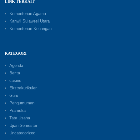
LINK TERKAIT
Kementerian Agama
Kanwil Sulawesi Utara
Kementerian Keuangan
KATEGORI
Agenda
Berita
casino
Ekstrakurikuler
Guru
Pengumuman
Pramuka
Tata Usaha
Ujian Semester
Uncategorized