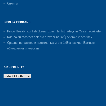
Сплиты
BERITA TERBARU
Pinco Hesabınızı Təhlükəsiz Edin: Hər İstifadəçinin Əsas Təcrübələri
Kde najdu Mostbet apk pro stažení na svůj Android v češtině?
Сравнение слотов и настольных игр в 1xBet казино: Важные
обновления и новости
ARSIP BERITA
Arsip
Berita