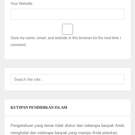
Your Website:
Save my name, email, and website in this browser for the next time I
comment.
KUTIPAN PENDIDIKAN ISLAM
Pengetahuan yang benar tidak diukur dari seberapa banyak Anda
Jika 
menghafal dan seberapa banyak yang mampu Anda jelaskan,
Allah