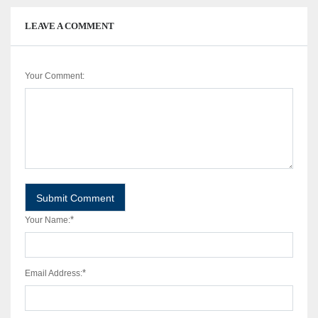
LEAVE A COMMENT
Your Comment:
*
Your Name:
*
Email Address: