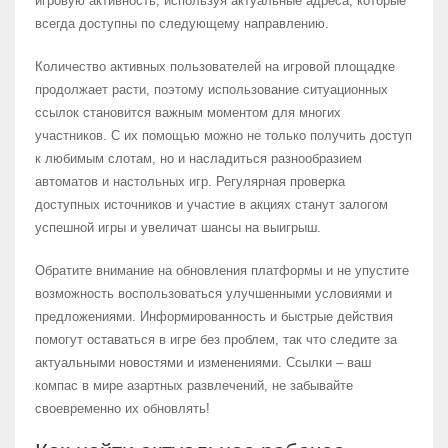
игровую активность, используя актуальные адреса, которые
всегда доступны по следующему
направлению.
Количество активных пользователей на игровой площадке
продолжает расти, поэтому использование ситуационных
ссылок становится важным моментом для многих
участников. С их помощью можно не только получить доступ
к любимым слотам, но и насладиться разнообразием
автоматов и настольных игр. Регулярная проверка
доступных источников и участие в акциях станут залогом
успешной игры и увеличат шансы на выигрыш.
Обратите внимание на обновления платформы и не упустите
возможность воспользоваться улучшенными условиями и
предложениями. Информированность и быстрые действия
помогут оставаться в игре без проблем, так что следите за
актуальными новостями и изменениями. Ссылки – ваш
компас в мире азартных развлечений, не забывайте
своевременно их обновлять!