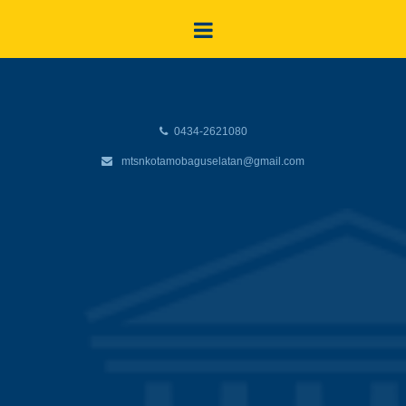
0434-2621080
mtsnkotamobaguselatan@gmail.com