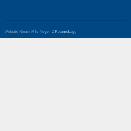
Website Resmi
MTs Negeri 2 Kotamobagu