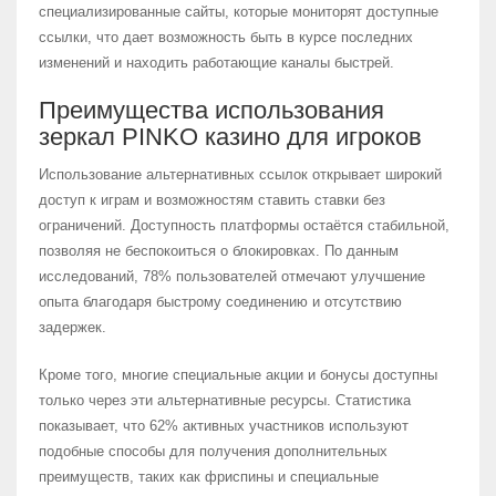
специализированные сайты, которые мониторят доступные
ссылки, что дает возможность быть в курсе последних
изменений и находить работающие каналы быстрей.
Преимущества использования
зеркал PINKO казино для игроков
Использование альтернативных ссылок открывает широкий
доступ к играм и возможностям ставить ставки без
ограничений. Доступность платформы остаётся стабильной,
позволяя не беспокоиться о блокировках. По данным
исследований, 78% пользователей отмечают улучшение
опыта благодаря быстрому соединению и отсутствию
задержек.
Кроме того, многие специальные акции и бонусы доступны
только через эти альтернативные ресурсы. Статистика
показывает, что 62% активных участников используют
подобные способы для получения дополнительных
преимуществ, таких как фриспины и специальные