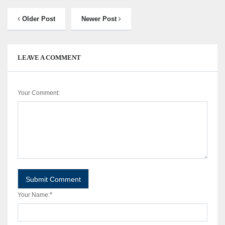
Older Post
Newer Post
LEAVE A COMMENT
Your Comment:
*
Your Name: