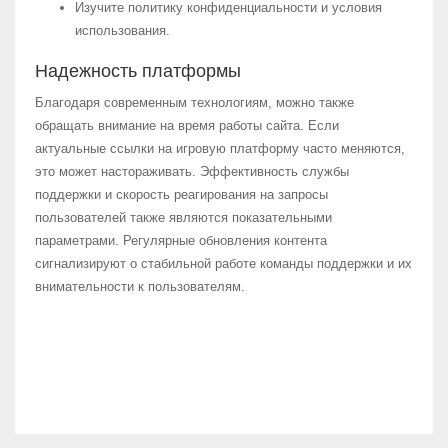
Изучите политику конфиденциальности и условия
использования.
Надежность платформы
Благодаря современным технологиям, можно также
обращать внимание на время работы сайта. Если
актуальные ссылки на игровую платформу часто меняются,
это может настораживать. Эффективность службы
поддержки и скорость реагирования на запросы
пользователей также являются показательными
параметрами. Регулярные обновления контента
сигнализируют о стабильной работе команды поддержки и их
внимательности к пользователям.