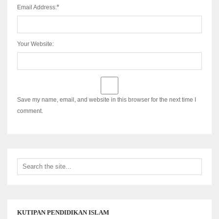
*
Email Address:
Your Website:
Save my name, email, and website in this browser for the next time I
comment.
KUTIPAN PENDIDIKAN ISLAM