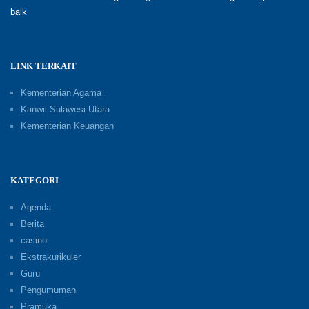
baik
LINK TERKAIT
Kementerian Agama
Kanwil Sulawesi Utara
Kementerian Keuangan
KATEGORI
Agenda
Berita
casino
Ekstrakurikuler
Guru
Pengumuman
Pramuka