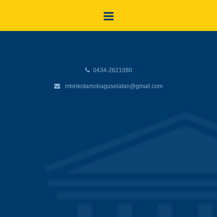
0434-2621080
mtsnkotamobaguselatan@gmail.com