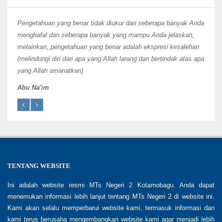
Pengetahuan yang benar tidak diukur dari seberapa banyak Anda
Jika 
menghafal dan seberapa banyak yang mampu Anda jelaskan,
Allah
melainkan, pengetahuan yang benar adalah ekspresi kesalehan
surga
(melindungi diri dari apa yang Allah larang dan bertindak atas apa
Nabi
yang Allah amanatkan)
Abu Na'im
TENTANG WEBSITE
Ini adalah website resmi MTs Negeri 2 Kotamobagu. Anda dapat
menemukan informasi lebih lanjut tentang MTs Negeri 2 di website ini.
Kami akan selalu memperbarui website kami, termasuk informasi dan
kami terus berusaha mengembangkan website kami agar menjadi lebih