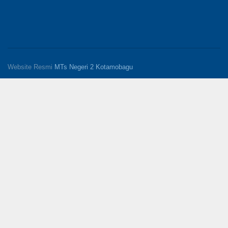
Website Resmi
MTs Negeri 2 Kotamobagu