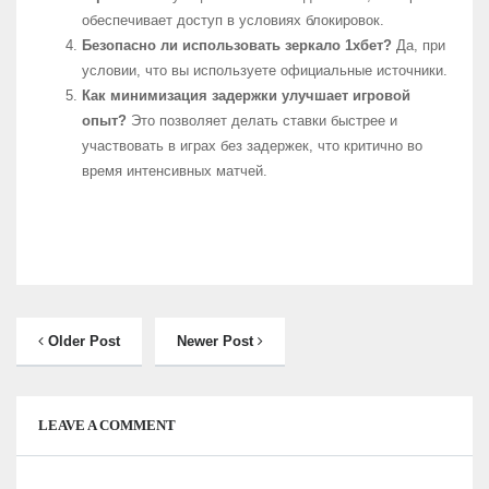
обеспечивает доступ в условиях блокировок.
Безопасно ли использовать зеркало 1хбет?
Да, при
условии, что вы используете официальные источники.
Как минимизация задержки улучшает игровой
опыт?
Это позволяет делать ставки быстрее и
участвовать в играх без задержек, что критично во
время интенсивных матчей.
Older Post
Newer Post
LEAVE A COMMENT