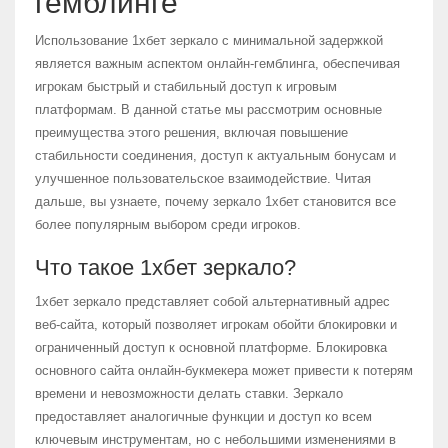
гемблинге
Использование 1хбет зеркало с минимальной задержкой
является важным аспектом онлайн-гемблинга, обеспечивая
игрокам быстрый и стабильный доступ к игровым
платформам. В данной статье мы рассмотрим основные
преимущества этого решения, включая повышение
стабильности соединения, доступ к актуальным бонусам и
улучшенное пользовательское взаимодействие. Читая
дальше, вы узнаете, почему зеркало 1хбет становится все
более популярным выбором среди игроков.
Что такое 1хбет зеркало?
1хбет зеркало представляет собой альтернативный адрес
веб-сайта, который позволяет игрокам обойти блокировки и
ограниченный доступ к основной платформе. Блокировка
основного сайта онлайн-букмекера может привести к потерям
времени и невозможности делать ставки. Зеркало
предоставляет аналогичные функции и доступ ко всем
ключевым инструментам, но с небольшими изменениями в