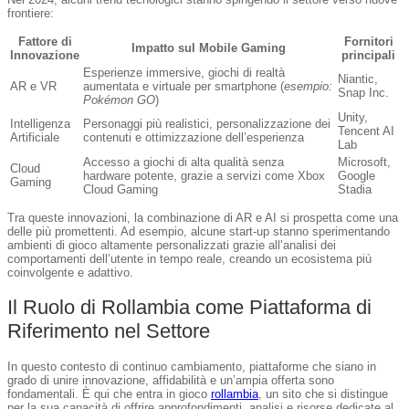
frontiere:
Fattore di
Fornitori
Impatto sul Mobile Gaming
Innovazione
principali
Esperienze immersive, giochi di realtà
Niantic,
AR e VR
aumentata e virtuale per smartphone (
esempio:
Snap Inc.
Pokémon GO
)
Unity,
Intelligenza
Personaggi più realistici, personalizzazione dei
Tencent AI
Artificiale
contenuti e ottimizzazione dell’esperienza
Lab
Accesso a giochi di alta qualità senza
Microsoft,
Cloud
hardware potente, grazie a servizi come Xbox
Google
Gaming
Cloud Gaming
Stadia
Tra queste innovazioni, la combinazione di AR e AI si prospetta come una
delle più promettenti. Ad esempio, alcune start-up stanno sperimentando
ambienti di gioco altamente personalizzati grazie all’analisi dei
comportamenti dell’utente in tempo reale, creando un ecosistema più
coinvolgente e adattivo.
Il Ruolo di Rollambia come Piattaforma di
Riferimento nel Settore
In questo contesto di continuo cambiamento, piattaforme che siano in
grado di unire innovazione, affidabilità e un’ampia offerta sono
fondamentali. È qui che entra in gioco
rollambia
, un sito che si distingue
per la sua capacità di offrire approfondimenti, analisi e risorse dedicate al