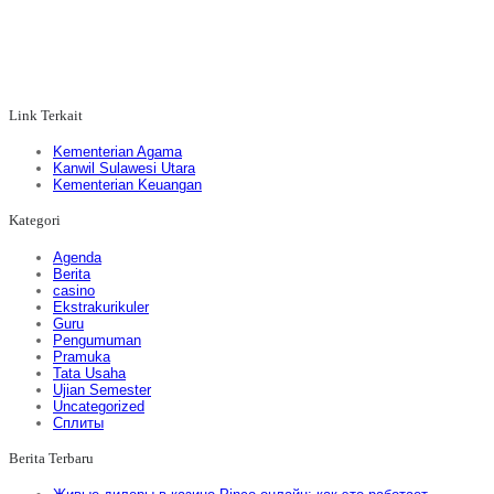
Ini adalah website resmi MTs Negeri 2 Kotamobagu. Anda dapat
menemukan informasi lebih lanjut tentang MTs Negeri 2 di website ini.
Kami akan selalu memperbarui website kami, termasuk informasi dan
kami terus berusaha mengembangkan website kami agar menjadi lebih
baik
Link Terkait
Kementerian Agama
Kanwil Sulawesi Utara
Kementerian Keuangan
Kategori
Agenda
Berita
casino
Ekstrakurikuler
Guru
Pengumuman
Pramuka
Tata Usaha
Ujian Semester
Uncategorized
Сплиты
Berita Terbaru