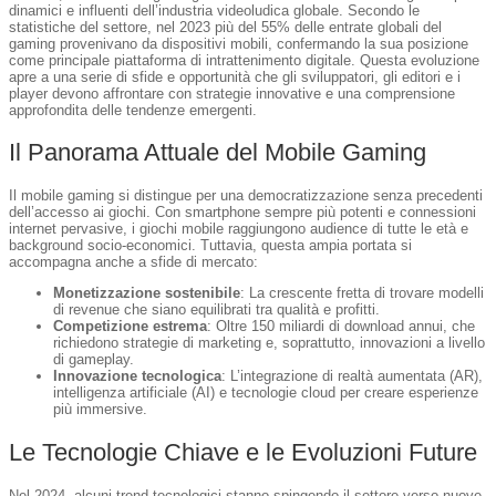
dinamici e influenti dell’industria videoludica globale. Secondo le
statistiche del settore, nel 2023 più del
55%
delle entrate globali del
gaming provenivano da dispositivi mobili, confermando la sua posizione
come principale piattaforma di intrattenimento digitale. Questa evoluzione
apre a una serie di sfide e opportunità che gli sviluppatori, gli editori e i
player devono affrontare con strategie innovative e una comprensione
approfondita delle tendenze emergenti.
Il Panorama Attuale del Mobile Gaming
Il mobile gaming si distingue per una democratizzazione senza precedenti
dell’accesso ai giochi. Con smartphone sempre più potenti e connessioni
internet pervasive, i giochi mobile raggiungono audience di tutte le età e
background socio-economici. Tuttavia, questa ampia portata si
accompagna anche a sfide di mercato:
Monetizzazione sostenibile
: La crescente fretta di trovare modelli
di revenue che siano equilibrati tra qualità e profitti.
Competizione estrema
: Oltre 150 miliardi di download annui, che
richiedono strategie di marketing e, soprattutto, innovazioni a livello
di gameplay.
Innovazione tecnologica
: L’integrazione di realtà aumentata (AR),
intelligenza artificiale (AI) e tecnologie cloud per creare esperienze
più immersive.
Le Tecnologie Chiave e le Evoluzioni Future
Nel 2024, alcuni trend tecnologici stanno spingendo il settore verso nuove