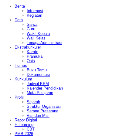
Berita
Informasi
Kegiatan
Data
Siswa
Guru
Wakil Kepala
Wali Kelas
Tenaga Administrasi
Ekstrakurikuler
Karate
Pramuka
Osis
Humas
Buku Tamu
Dokumentasi
Kurikulum
Jadwal KBM
Kalender Pendidikan
Mata Pelajaran
Profil
Sejarah
Struktur Organisasi
Sarana Prasarana
Visi dan Misi
Rapor Digital
E-Learning
CBT
PMB 2026