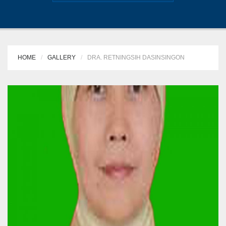
HOME
GALLERY
DRA. RETNINGSIH DASINSINGON