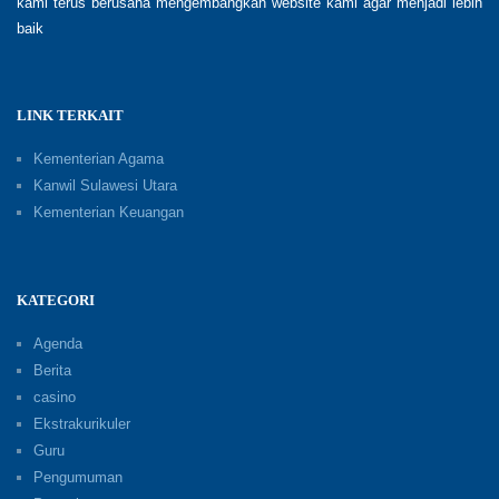
kami terus berusaha mengembangkan website kami agar menjadi lebih
baik
LINK TERKAIT
Kementerian Agama
Kanwil Sulawesi Utara
Kementerian Keuangan
KATEGORI
Agenda
Berita
casino
Ekstrakurikuler
Guru
Pengumuman