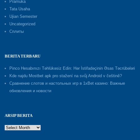
Pramuka
Tata Usaha
Ujian Semester
Uncategorized
Сплиты
BERITA TERBARU
Pinco Hesabınızı Təhlükəsiz Edin: Hər İstifadəçinin Əsas Təcrübələri
Kde najdu Mostbet apk pro stažení na svůj Android v češtině?
Сравнение слотов и настольных игр в 1xBet казино: Важные
обновления и новости
ARSIP BERITA
Arsip
Berita