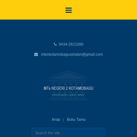
0434-2621080
mtsnkotamobaguselatan@gmail.com
Arsip
Buku Tamu