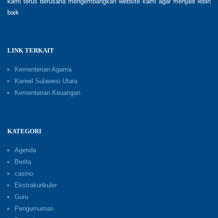
kami terus berusaha mengembangkan website kami agar menjadi lebih
baik
LINK TERKAIT
Kementerian Agama
Kanwil Sulawesi Utara
Kementerian Keuangan
KATEGORI
Agenda
Berita
casino
Ekstrakurikuler
Guru
Pengumuman