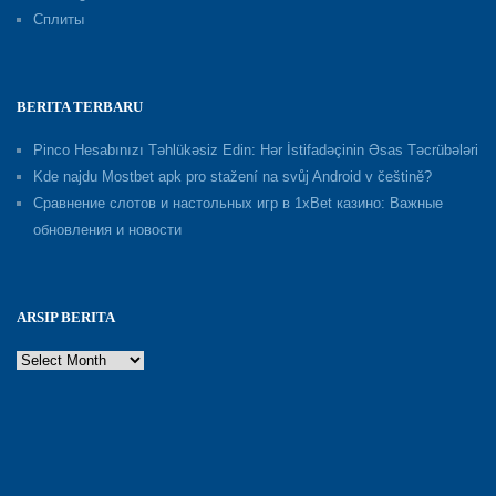
Сплиты
BERITA TERBARU
Pinco Hesabınızı Təhlükəsiz Edin: Hər İstifadəçinin Əsas Təcrübələri
Kde najdu Mostbet apk pro stažení na svůj Android v češtině?
Сравнение слотов и настольных игр в 1xBet казино: Важные
обновления и новости
ARSIP BERITA
Arsip
Berita