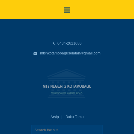
0434-2621080
mtsnkotamobaguselatan@gmail.com
Arsip
Buku Tamu