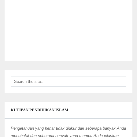
KUTIPAN PENDIDIKAN ISLAM
Pengetahuan yang benar tidak diukur dari seberapa banyak Anda
Jika 
menghafal dan seberapa banyak yang mampu Anda jelaskan,
Allah